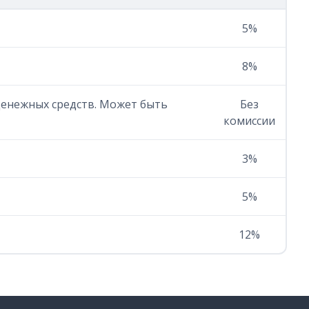
5%
8%
 денежных средств. Может быть
Без
комиссии
3%
5%
12%