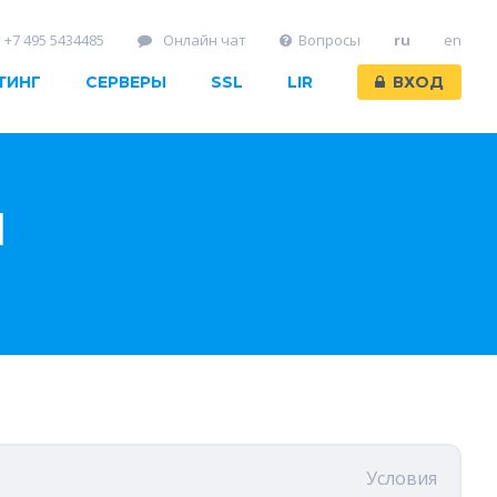
+7 495 5434485
Онлайн чат
Вопросы
ru
en
ТИНГ
СЕРВЕРЫ
SSL
LIR
ВХОД
Ы
Условия