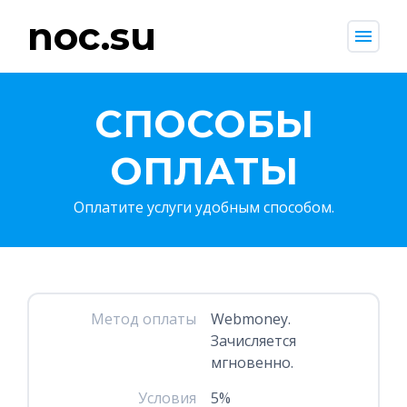
noc.su
menu
СПОСОБЫ
ОПЛАТЫ
Оплатите услуги удобным способом.
Метод оплаты
Webmoney.
Зачисляется
мгновенно.
Условия
5%